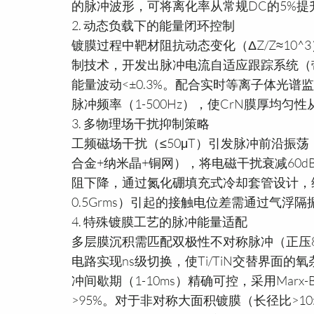
的脉冲波形，可将离化率从常规DC的5%提升
2. 动态负载下的能量闭环控制
镀膜过程中靶材阻抗动态变化（ΔZ/Z≈10
制技术，开发出脉冲电流自适应跟踪系统（带
能量波动<±0.3%。配合实时等离子体光谱监
脉冲频率（1-500Hz），使CrN膜厚均匀性从
3. 多物理场干扰抑制策略
工频磁场干扰（≤50μT）引发脉冲前沿振
合金+纳米晶+铜网），将电磁干扰衰减60dB
阻下降，通过氮化硼填充式冷却套管设计，维持绝
0.5Grms）引起的接触电位差需通过气浮隔
4. 特殊镀膜工艺的脉冲能量适配
多层膜沉积需匹配双极性不对称脉冲（正压80kV
电路实现ns级切换，使Ti/TiN交替界面的
冲间歇期（1-10ms）精确可控，采用Mar
>95%。对于非对称大面积镀膜（长径比>1