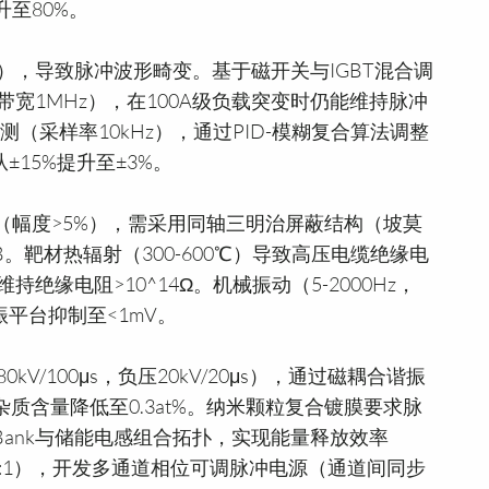
至80%。
^3），导致脉冲波形畸变。基于磁开关与IGBT混合调
宽1MHz），在100A级负载突变时仍能维持脉冲
测（采样率10kHz），通过PID-模糊复合算法调整
±15%提升至±3%。
荡（幅度>5%），需采用同轴三明治屏蔽结构（坡莫
。靶材热辐射（300-600℃）导致高压电缆绝缘电
缘电阻>10^14Ω。机械振动（5-2000Hz，
振平台抑制至<1mV。
/100μs，负压20kV/20μs），通过磁耦合谐振
氧杂质含量降低至0.3at%。纳米颗粒复合镀膜要求脉
x-Bank与储能电感组合拓扑，实现能量释放效率
0:1），开发多通道相位可调脉冲电源（通道间同步