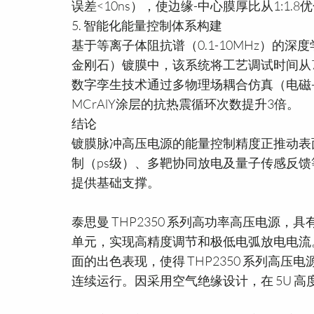
误差<10ns），使边缘-中心膜厚比从1:1.8优化
5. 智能化能量控制体系构建
基于等离子体阻抗谱（0.1-10MHz）的
金刚石）镀膜中，该系统将工艺调试时间从72
数字孪生技术通过多物理场耦合仿真（电磁
MCrAlY涂层的抗热震循环次数提升3倍。
结论
镀膜脉冲高压电源的能量控制精度正推动表
制（ps级）、多靶协同放电及量子传感反
提供基础支撑。
泰思曼 THP2350 系列高功率高压电源，具
单元，实现高精度调节和极低电弧放电电流
面的出色表现，使得 THP2350 系列高
连续运行。因采用空气绝缘设计，在 5U 