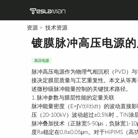
资源
技术资源
镀膜脉冲高压电源的
X射线高压电源
半导体
分析检测
直流高压电源
技术
医
高压电源
脉冲高压电源作为物理气相沉积（PVD）
接决定膜层质量与工艺重复性。本文从等离
述微秒级脉冲能量控制的关键技术路径。
1. 脉冲参数与膜层性能的定量关联
脉冲能量密度（E=∫V(t)I(t)dt）的
压（20-100kV）波动超过±0.5%时，Ti
脉冲叠加技术（正脉宽5-50μs，负脉宽1-1
度Ra稳定在0.8±0.05μm。对于HiPIMS