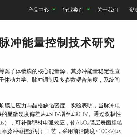
产品中心
行业类别
关于我们
资
脉冲能量控制技术研究
资源
疗
模块式高压电源
维修
企业资讯
科研
脉冲高压电源
试用
工业技术
产品动态
深海变换器
售后
静
资
与等离子体镀膜的核心能量源，其脉冲能量稳定性直
子体动力学、脉冲调制及多参数耦合角度，系统阐
波动直接影响膜层应力与晶格缺陷密度。实验表明，当脉冲电
N涂层的显微硬度偏差从±5HV增至±30HV。通过双极性
0μs），可补偿靶材电弧效应，使Al₂O₃膜层表面粗糙
（高功率脉冲磁控溅射）工艺，采用前沿陡度>100kV/μs