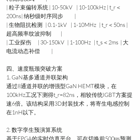
| 粒子束偏转系统 | 10-50kV | 10-100kHz | t_r＜
200ns| 纳秒级时序同步 |
| 生物阻抗检测 | 0.1-1kV | 1-10MHz | t_r＜50ns |
超高频率纹波抑制 |
| 工业探伤 | 30-150kV | 1-100Hz | t_s＜2ms | 大
电流动态补偿 |
四、速度瓶颈突破方案
1. GaN基多通道并联架构
通过8通道并联的增强型GaN HEMT模块，在
100kHz工况下测得t_r=82ns，相较传统IGBT方案提
速6倍。该结构采用3D封装技术，将寄生电感控制
在1nH以下。
2. 数字孪生预演算系统
基于FPGA的实时仿真平台，可在切换前500μs预测